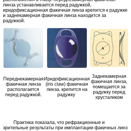
линза устанавливается перед радужкой,
иридофиксационная факичная линза крепится к радужке
и заднекамерная факичная линза находится за
радужкой.
Заднекамерная
Переднекамерная
Иридофиксационная
факичная линза,
факичная линза
(
iris
claw
) факичная
помещается за
располагается
линза, крепится на
радужку перед
перед радужкой.
радужку
хрусталиком
Практика показала, что рефракционные и
зрительные результаты при имплантации факичных линз