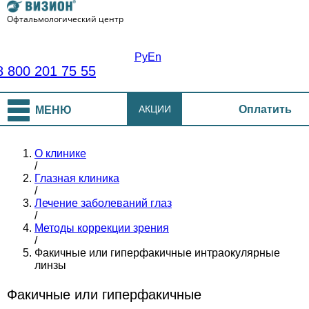
Офтальмологический центр
Ру
En
8 800 201 75 55
АКЦИИ
Оплатить
МЕНЮ
О клинике
/
Глазная клиника
/
Лечение заболеваний глаз
/
Методы коррекции зрения
/
Факичные или гиперфакичные интраокулярные
линзы
Факичные или гиперфакичные