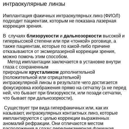
интраокулярные линзы
Имплантация факичных интраокулярных линз (ФИОЛ)
подходит пациентам, которым не показана лазерная
коррекция зрения.
В случаях
близорукости
и
дальнозоркости
высокой и
гипервысокой степени или при «тонкой» роговице, а
также пациентам, которые по какой-либо причине
отказываются от эксмерлазерной коррекции зрения,
можно помочь этим способом.
Метод имплантации заключается в установке внутри
глаза с сохраненным
природным
хрусталиком
дополнительной
(положительной или отрицательной)
интраокулярной линзы в результате чего достигается
фокусировка изображения прямо на сетчатку (а не перед
ней, что бывает при близорукости, или позади сетчатки,
что бывает при дальнозоркости).
Существует три вида гиперфакичных или, как их
называют, интраокулярных контактных линз, которые
имплантируются с целью коррекции выраженных
аномалий рефракции. Они отличаются местом
расположения в глазу: переднекамерная факичная