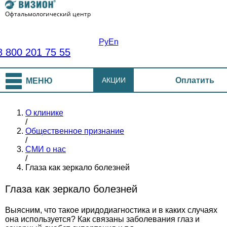
Офтальмологический центр
Ру
En
8 800 201 75 55
АКЦИИ
Оплатить
МЕНЮ
О клинике
/
Общественное признание
/
СМИ о нас
/
Глаза как зеркало болезней
Глаза как зеркало болезней
Выясним, что такое иридодиагностика и в каких случаях
она используется? Как связаны заболевания глаз и